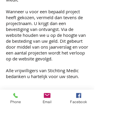
Wanneer u voor een bepaald project
heeft gekozen, vermeld dan tevens de
projectnaam. U krijgt dan een
bevestiging van ontvangst. Via de
website houden we u op de hoogte van
de besteding van uw geld. Dit gebeurt
door middel van ons jaarverslag en voor
een aantal projecten wordt het verloop
op de website gevolgd.
Alle vrijwilligers van Stichting Medic
bedanken u hartelijk voor uw steun.
​Openingstijden:
Dinsdag- en donderdagmorgen
Phone
Email
Facebook
09.00 - 12.00
uur
Kamer van Koophandel:
41 03 92 67
​Bank: