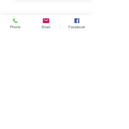
Phone
Email
Facebook
​Openingstijden:
Dinsdag- en donderdagmorgen
09.00 - 12.00
uur
Kamer van Koophandel:
41 03 92 67
​Bank: