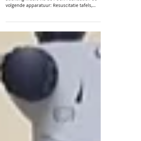
Voor het BWIAM Hospital in Gambia leverde
Stichting Medic via de PUUR Foundation de
volgende apparatuur: Resuscitatie tafels,
couveuse, radiant warmers, bewaking monitors
en infuus- en spuitpompen. De PUUR
Foundation ( https://www.puurfoundation.nl ) is
een organisatie die zich inzet voor de veiligheid
van moeder- en kindzorg in de binnenlanden
van Gambia, zodat zij niet uren hoeven te
reizen om veilig te kunnen bevallen. Doel is om
moeder en kind de kans te geven om gezond