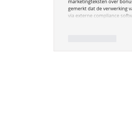
marketingteksten over bonuss
gemerkt dat de verwerking va
via externe compliance soft
Like
Reageren
​​Contact:
​A
tel: +31 55 355 8358
St
e-mail: info@medic.nl
Jo
73
Ne