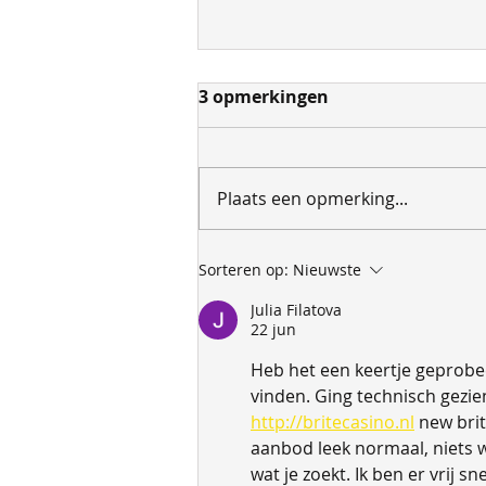
3 opmerkingen
Plaats een opmerking...
Kwama Sierra Leone
Sorteren op:
Nieuwste
Julia Filatova
22 jun
Heb het een keertje geprobee
vinden. Ging technisch gezie
http://britecasino.nl
 new bri
aanbod leek normaal, niets w
wat je zoekt. Ik ben er vrij s