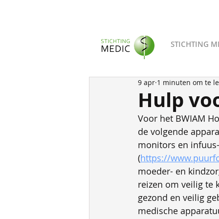
STICHTING M
9 apr
1 minuten om te l
Hulp vo
Voor het BWIAM Hos
de volgende apparat
monitors en infuus
(
https://www.puurf
moeder- en kindzorg
reizen om veilig te
gezond en veilig ge
medische apparatuur