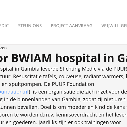
EDIC
STEUN ONS
PROJECT AANVRAAG
VRIJWILLIG
ezen
or BWIAM hospital in 
pital in Gambia leverde Stichting Medic via de PUUR
uur: Resuscitatie tafels, couveuse, radiant warmers,
- en spuitpompen. De PUUR Foundation 
oundation.nl
)  is een organisatie die zich inzet voor de
 in de binnenlanden van Gambia, zodat zij niet uren
 kunnen bevallen. Doel is om moeder en kind de kans
boren te worden d.m.v. kennisoverdracht en het lever
 en goederen. Jaarlijks zijn er ook trainingen voor 