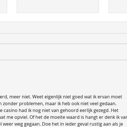
Product Bulletin februari
Twe
2026
ins
rd, meer niet. Weet eigenlijk niet goed wat ik ervan moet 
n zonder problemen, maar ik heb ook niet veel gedaan. 
te casino had ik nog niet van gehoord eerlijk gezegd. Het 
at me opviel. Of het de moeite waard is hangt er denk ik va
nel weer weg gegaan. Doe het in ieder geval rustig aan als je 