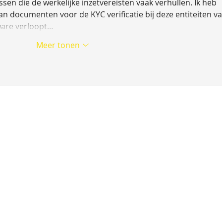
en die de werkelijke inzetvereisten vaak verhullen. Ik heb 
n documenten voor de KYC verificatie bij deze entiteiten va
ware verloopt…
Meer tonen
Kamer va
dres:
​Openingstijden:
41 03 92 6
ichting Medic
Dinsdag- en
​Bank:
hannes Bosboomstraat 29
donderdagmorgen
IBAN: NL7
12 LM Apeldoorn
09.00 - 12.00 uur
BIC: INGB
derland