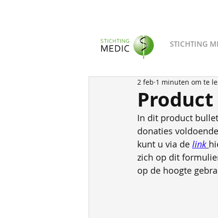
STICHTING M
2 feb
1 minuten om te l
Product 
In dit product bulle
donaties voldoende
kunt u via de 
link
hi
zich op dit formuli
op de hoogte gebra