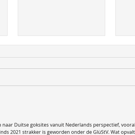
Kwama Sierra Leone
Twe
ins
n naar Duitse goksites vanuit Nederlands perspectief, vooral
nds 2021 strakker is geworden onder de GlüStV. Wat opvalt 