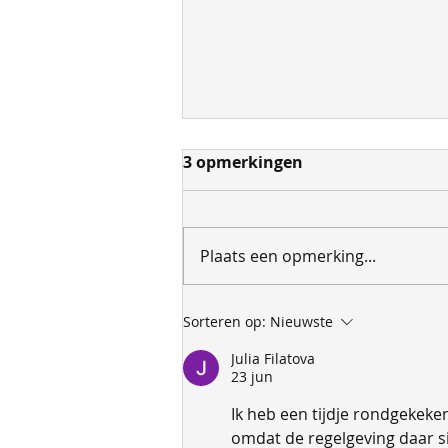
3 opmerkingen
Plaats een opmerking...
Hulp voor BWIAM hospital
Sorteren op:
Nieuwste
in Gambia
Julia Filatova
23 jun
Ik heb een tijdje rondgekeke
omdat de regelgeving daar si