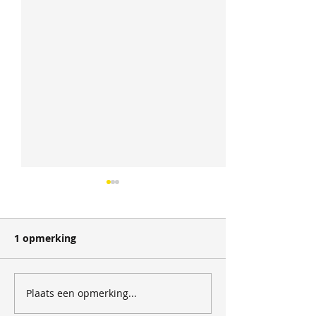
1 opmerking
Kwama Sierra Leone
Plaats een opmerking...
Product Bullet
februari 2026