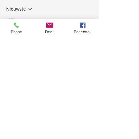
Nieuwste
mepovapelut827
20 mei
Phone
Email
Facebook
Ik lees dat de inhoud speculatieve 
overschrijding bij elke stap vermijdt. De 
logische keten blijft intact zonder 
ongegronde sprongen. De website breidt 
de bewijsbasis voor de gedane 
beweringen uit. Gedragsindicatoren 
worden gekoppeld aan 
betrokkenheidsgegevens op 
platformniveau.
Like
Reageren