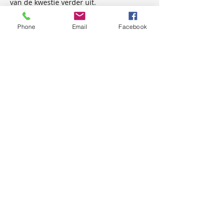
van de kwestie verder uit. 
Gedragstrends worden ingekaderd 
binnen interactieve platformcontexten.
Phone
Email
Facebook
Like
Reageren
Matteo Ricci
24 apr
Echt irritant hoe die hele overstap naar 
Open Banking protocollen bij veel 
aanbieders zo stroef verloopt. Ik ben 
momenteel bezig met een vergelijking 
van de settlement-termijnen binnen de 