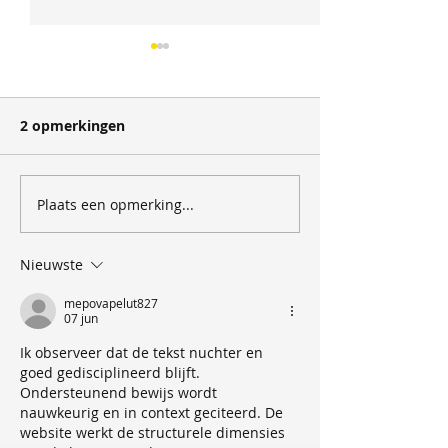
2 opmerkingen
Kwama Sierra Leone
Plaats een opmerking...
Product Bullet
februari 2026
Nieuwste
mepovapelut827
07 jun
Ik observeer dat de tekst nuchter en 
goed gedisciplineerd blijft. 
Ondersteunend bewijs wordt 
nauwkeurig en in context geciteerd. De 
website werkt de structurele dimensies 